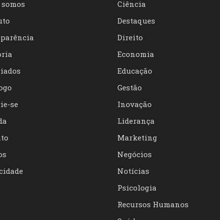
 somos
Ciência
uto
Destaques
parência
Direito
oria
Economia
iados
Educação
ogo
Gestão
ie-se
Inovação
da
Liderança
to
Marketing
os
Negócios
cidade
Notícias
Psicologia
Recursos Humanos