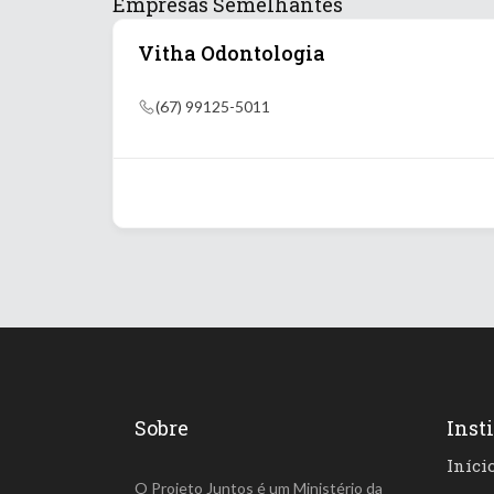
Empresas Semelhantes
Vitha Odontologia
(67) 99125-5011
Sobre
Inst
Iníci
O Projeto Juntos é um Ministério da