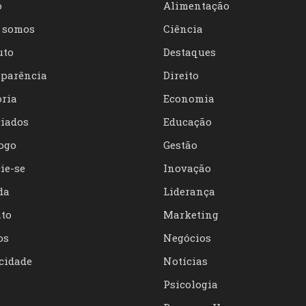
o
Alimentação
 somos
Ciência
uto
Destaques
parência
Direito
oria
Economia
iados
Educação
ogo
Gestão
ie-se
Inovação
da
Liderança
to
Marketing
os
Negócios
cidade
Notícias
Psicologia