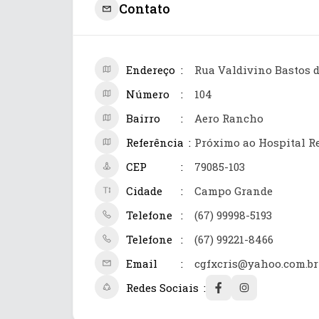
Contato
Endereço
Rua Valdivino Bastos 
Número
104
Bairro
Aero Rancho
Referência
Próximo ao Hospital R
CEP
79085-103
Cidade
Campo Grande
Telefone
(67) 99998-5193
Telefone
(67) 99221-8466
Email
cgfxcris@yahoo.com.br
Redes Sociais