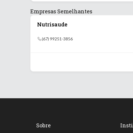
Empresas Semelhantes
Nutrisaude
(67) 99251-3856
ção
+1
Sobre
Inst