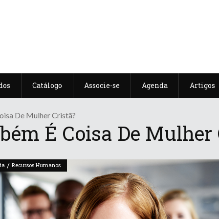
dos
Catálogo
Associe-se
Agenda
Artigos
isa De Mulher Cristã?
ém É Coisa De Mulher 
/
ia
Recursos Humanos