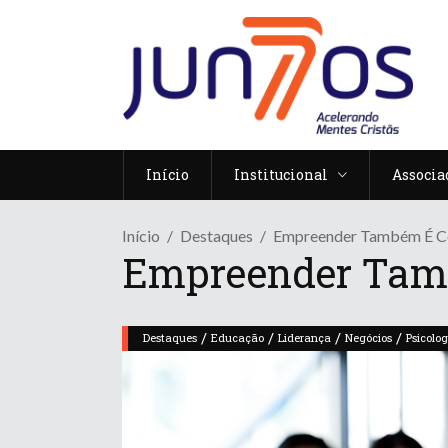
Início
Institucional
Associa
Início
Destaques
Empreender Também É Co
Empreender Tamb
/
/
/
/
Destaques
Educação
Liderança
Negócios
Psicolog