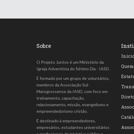
Sobre
Inst
Iníci
O Projeto Juntos é um Ministério da
Quem
Igreja Adventista do Sétimo Dia - IASD.
Estat
É formado por um grupo de voluntários,
membros da Associação Sul-
Trans
Matogrossense da IASD, com foco em
Diret
treinamento, capacitação,
relacionamento, missão, evangelismo e
Assoc
empreendedorismo cristão.
Catál
É destinado à empreendedores,
Assoc
empresários, estudantes universitários
e profissionais da iniciativa pública e