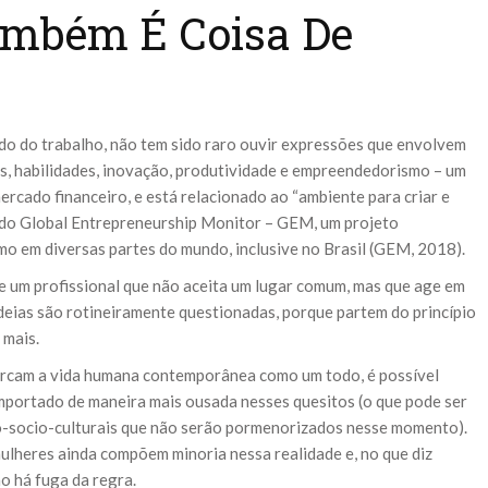
mbém É Coisa De
ndo do trabalho, não tem sido raro ouvir expressões que envolvem
s, habilidades, inovação, produtividade e empreendedorismo – um
ercado financeiro, e está relacionado ao “ambiente para criar e
 do Global Entrepreneurship Monitor – GEM, um projeto
o em diversas partes do mundo, inclusive no Brasil (GEM, 2018).
e um profissional que não aceita um lugar comum, mas que age em
ideias são rotineiramente questionadas, porque partem do princípio
 mais.
arcam a vida humana contemporânea como um todo, é possível
mportado de maneira mais ousada nesses quesitos (o que pode ser
co-socio-culturais que não serão pormenorizados nesse momento).
ulheres ainda compõem minoria nessa realidade e, no que diz
ão há fuga da regra.