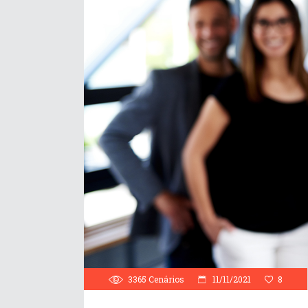
3365
Cenários
11/11/2021
8