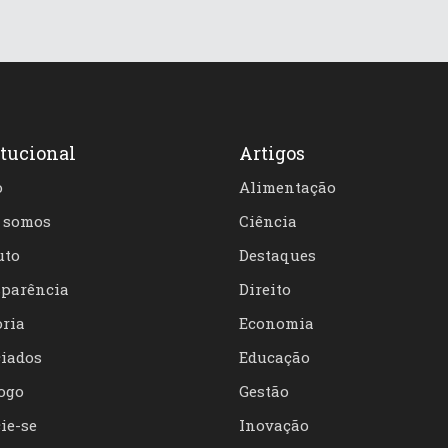
itucional
Artigos
o
Alimentação
 somos
Ciência
uto
Destaques
parência
Direito
oria
Economia
iados
Educação
ogo
Gestão
ie-se
Inovação