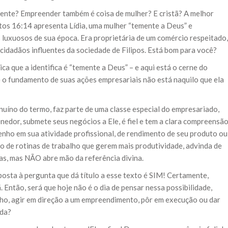
rente? Empreender também é coisa de mulher? E cristã? A melhor
tos 16:14 apresenta Lídia, uma mulher “temente a Deus” e
 luxuosos de sua época. Era proprietária de um comércio respeitado,
cidadãos influentes da sociedade de Filipos. Está bom para você?
ca que a identifica é “temente a Deus” – e aqui está o cerne do
o fundamento de suas ações empresariais não está naquilo que ela
nuíno do termo, faz parte de uma classe especial do empresariado,
dor, submete seus negócios a Ele, é fiel e tem a clara compreensã
nho em sua atividade profissional, de rendimento de seu produto ou
o de rotinas de trabalho que gerem mais produtividade, advinda de
ras, mas NÃO abre mão da referência divina.
sposta à pergunta que dá título a esse texto é SIM! Certamente,
 Então, será que hoje não é o dia de pensar nessa possibilidade,
onho, agir em direção a um empreendimento, pôr em execução ou dar
ada?