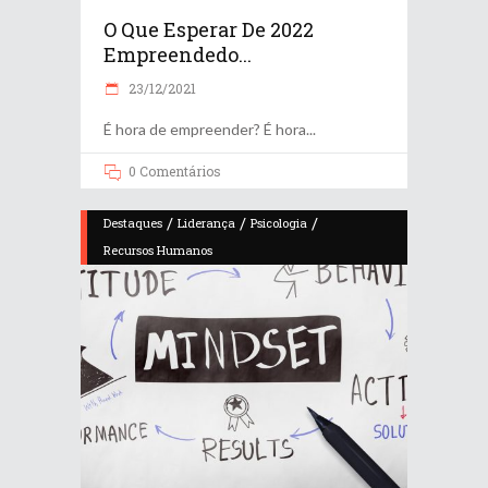
O Que Esperar De 2022
Empreendedo...
23/12/2021
É hora de empreender? É hora
0 Comentários
/
/
/
Destaques
Liderança
Psicologia
Recursos Humanos